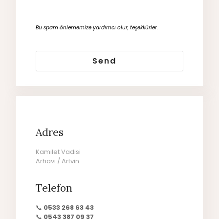
Bu spam önlememize yardımcı olur, teşekkürler.
Send
T
h
i
s
f
i
Adres
e
l
Kamilet Vadisi
d
Arhavi / Artvin
s
h
o
Telefon
u
l
📞
0533 268 63 43
d
📞
0543 387 09 37