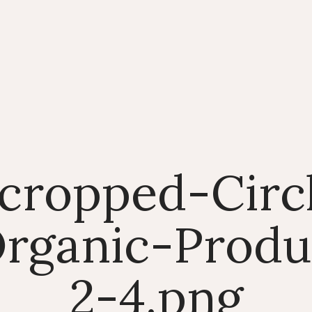
cropped-Circ
rganic-Produ
2-4.png